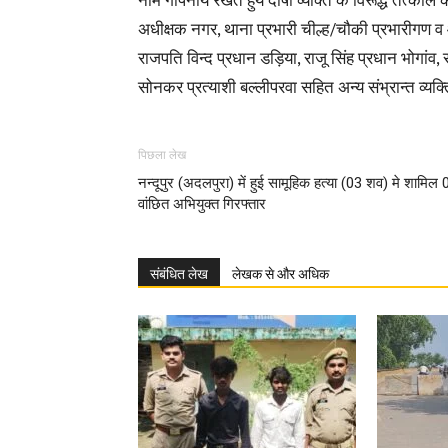
नाम गोपनीय रखते हुये दोषी व्यक्ति के विरूद्ध तत्का
अधीक्षक नगर, थाना प्रभारी चील्ह/चौकी प्रभारीगण व आ
राजपति विन्द प्रधान डड़िया, राजू सिंह प्रधान भोगांव, 
सोनकर प्रत्याशी बल्लीपरवा सहित अन्य संभ्रान्त व्यक्त
पिछला लेख
नन्दूपुर (अदलपुरा) में हुई सामूहिक हत्या (03 शव) मे शामिल 
वांछित अभियुक्त गिरफ्तार
संबंधित लेख
लेखक से और अधिक