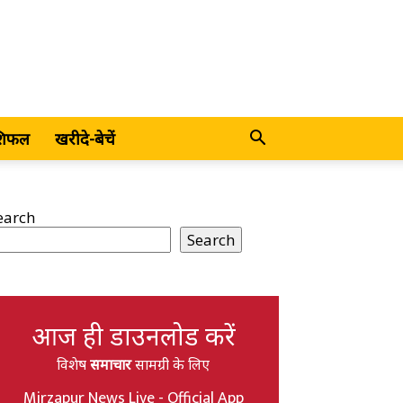
शिफल
खरीदे-बेचें
earch
Search
आज ही डाउनलोड करें
विशेष
समाचार
सामग्री के लिए
Mirzapur News Live - Official App