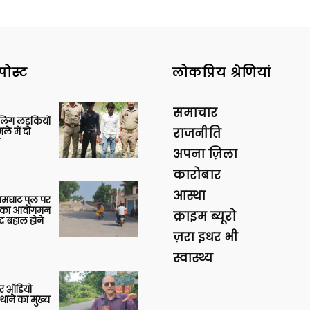
पोस्ट
लोकप्रिय श्रेणियां
समाचार
बालिग लड़कियों
े में दो
राजनीति
अपना ज़िला
कारोबार
आस्था
आमघाट पुल पर
ों का आवागमन
क्राइम ब्यूरो
द बहाल होने
ज़रा इधर भी
स्वास्थ्य
र ऑडियो
थाने का मुख्य