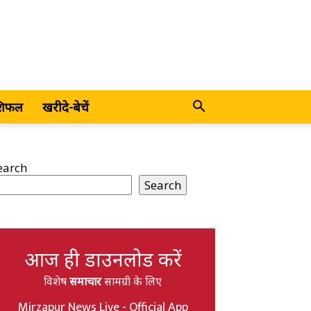
शिफल
खरीदे-बेचें
earch
Search
आज ही डाउनलोड करें
विशेष
समाचार
सामग्री के लिए
Mirzapur News Live - Official App