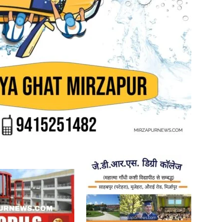
in
Hindi,
Today
Hindi