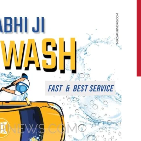
News,
Latest
News