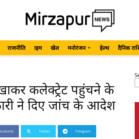
राजनीति
क्राइम
खेल
मनोरंजन
हेल्थ
दैनिक रा
MirzapurNews.com
S
र कलेक्ट्रेट पहुंचने के
•
री ने दिए जांच के आदेश
acebook
Twitter
Telegram
Hindi