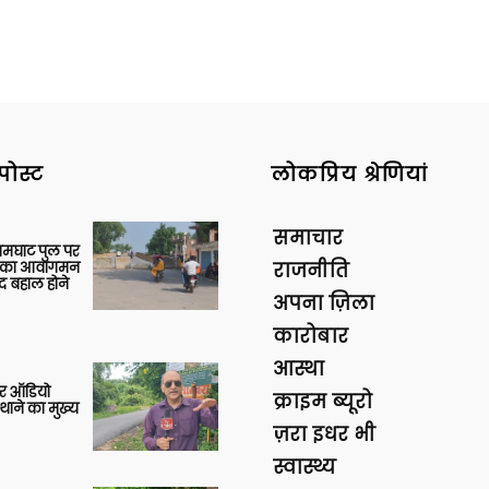
पोस्ट
लोकप्रिय श्रेणियां
समाचार
आमघाट पुल पर
ों का आवागमन
राजनीति
द बहाल होने
अपना ज़िला
कारोबार
आस्था
र ऑडियो
क्राइम ब्यूरो
थाने का मुख्य
ज़रा इधर भी
स्वास्थ्य