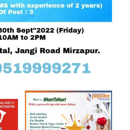
in
Hindi,
Today
Hindi