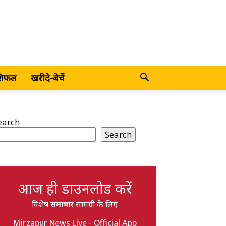
शिफल
खरीदे-बेचें
earch
Search
आज ही डाउनलोड करें
विशेष
समाचार
सामग्री के लिए
Mirzapur News Live - Official App