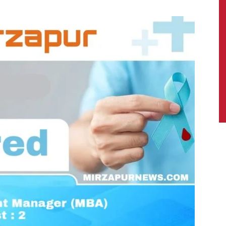
News,
Latest
News