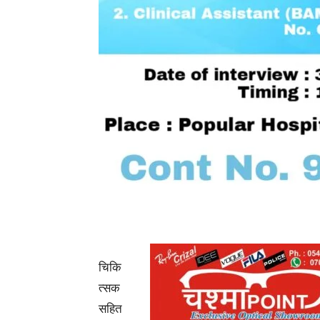
चिकि
त्सक
सहित