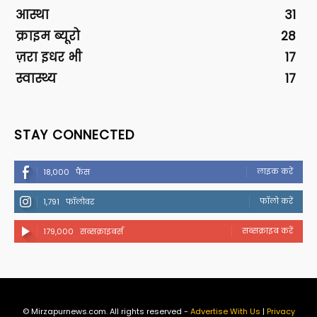
आस्था
31
क्राइम ब्यूरो
28
ज़रा इधर भी
17
स्वास्थ्य
17
STAY CONNECTED
लाइक करें
18,000
फैंस
फॉलो करें
1,791
फॉलोवर
सब्सक्राइब करें
179,000
सब्सक्राइबर्स
© Mirzapurnews.com. All rights reserved -
Advertise With Us
|
Privacy