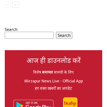
Search
Search
आज ही डाउनलोड करें
विशेष
समाचार
सामग्री के लिए
Mirzapur News Live - Official App
हर वक्त खबरों का अपडेट