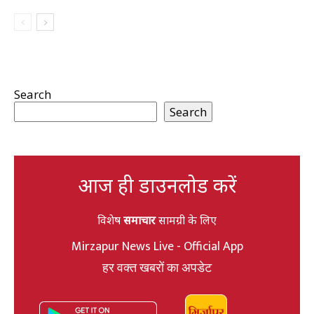
Search
Search
आज ही डाउनलोड करें
विशेष
समाचार
सामग्री के लिए
Mirzapur News Live - Official App
हर वक्त खबरों का अपडेट