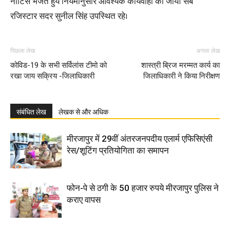
नोटिस भेजते हुये नियमानुसार आवश्यक कार्यवाही की जाये। सब
रजिस्टार सदर सुनील सिंह उपस्थित रहे।
पिछला लेख
अगला लेख
कोविड-19 के सभी सर्विलांस टीमो को
शास्त्री ब्रिज मरम्मत कार्य का
रखा जाय सक्रिय -जिलाधिकारी
जिलाधिकारी ने किया निरीक्षण
संबंधित लेख
लेखक से और अधिक
मीरजापुर में 29वीं अंतरजनपदीय एलार्म एफिसिएंसी
रेस/शूटिंग प्रतियोगिता का समापन
फोन-पे से ठगी के 50 हजार रुपये मीरजापुर पुलिस ने
कराए वापस