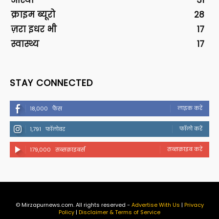
आस्था
31
क्राइम ब्यूरो
28
ज़रा इधर भी
17
स्वास्थ्य
17
STAY CONNECTED
लाइक करें
18,000
फैंस
फॉलो करें
1,791
फॉलोवर
सब्सक्राइब करें
179,000
सब्सक्राइबर्स
© Mirzapurnews.com. All rights reserved -
Advertise With Us
|
Privacy
Policy
|
Disclaimer & Terms of Service