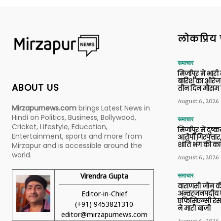
लोकप्रिय 
समाचार
मिर्जापुर में भारी
बारिश का ऑरेंज
ABOUT US
तीन दिन मौसम 
August 6, 2026
Mirzapurnews.com
brings Latest News in
Hindi on Politics, Business, Bollywood,
समाचार
Cricket, Lifestyle, Education,
मिर्जापुर में दुष्क
Entertainment, sports and more from
आरोपी गिरफ्तार,
शांति भंग की कार
Mirzapur and is accessible around the
world.
August 6, 2026
Virendra Gupta
समाचार
वाराणसी जोन क
Editor-in-Chief
अन्तरजनपदीय ए
एफिसिएन्सी रेस 
(+91) 9453821310
ने मारी बाजी
editor@mirzapurnews.com
August 6, 2026