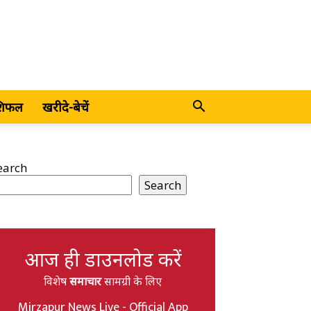
शिफल
खरीदे-बेचें
earch
Search
आज ही डाउनलोड करें
विशेष
समाचार
सामग्री के लिए
Mirzapur News Live - Official App