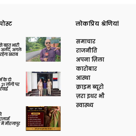
पोस्ट
लोकप्रिय श्रेणियां
समाचार
 से बहुत भारी
 अलर्ट, अगले
राजनीति
रहेगा खराब
अपना ज़िला
कारोबार
आस्था
र्म के दो
 21 लोगों पर
क्राइम ब्यूरो
्रवाई
ज़रा इधर भी
स्वास्थ्य
ी
लार्म
में मीरजापुर