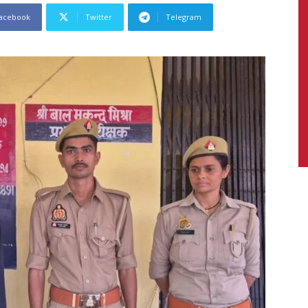
acebook
Twitter
Telegram
News,
Latest
News