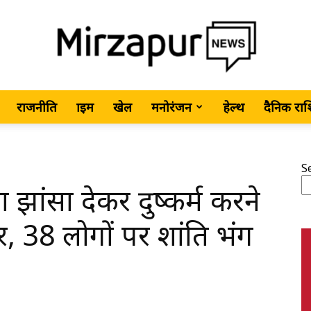
राजनीति
क्राइम
खेल
मनोरंजन
हेल्थ
दैनिक रा
MirzapurNews.com
S
झांसा देकर दुष्कर्म करने
•
, 38 लोगों पर शांति भंग
Hindi