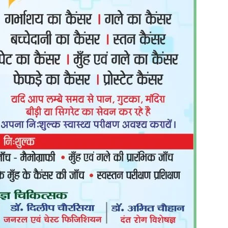
in
Hindi,
Today
Hindi