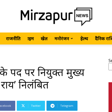
राजनीति
क्राइम
खेल
मनोरंजन
हेल्थ
दैनिक रा
MirzapurNews.com
S
 के पद पर नियुक्त मुख्य
•
राय’ निलंबित
acebook
Twitter
Telegram
Hindi