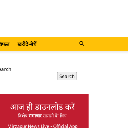
शिफल
खरीदे-बेचें
earch
Search
आज ही डाउनलोड करें
विशेष
समाचार
सामग्री के लिए
Mirzapur News Live - Official App