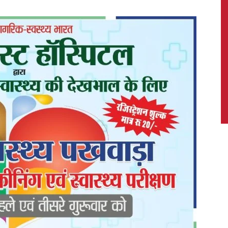
News,
Latest
News