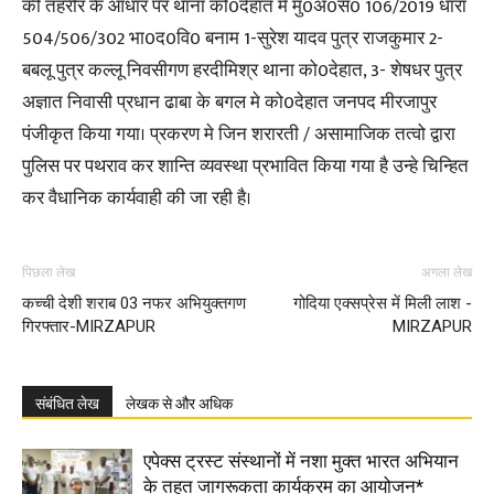
की तहरीर के आधार पर थाना को0देहात मे मु0अ0स0 106/2019 धारा
504/506/302 भा0द0वि0 बनाम 1-सुरेश यादव पुत्र राजकुमार 2-
बबलू पुत्र कल्लू निवसीगण हरदीमिश्र थाना को0देहात, 3- शेषधर पुत्र
अज्ञात निवासी प्रधान ढाबा के बगल मे को0देहात जनपद मीरजापुर
पंजीकृत किया गया। प्रकरण मे जिन शरारती / असामाजिक तत्वो द्वारा
पुलिस पर पथराव कर शान्ति व्यवस्था प्रभावित किया गया है उन्हे चिन्हित
कर वैधानिक कार्यवाही की जा रही है।
पिछला लेख
अगला लेख
कच्ची देशी शराब 03 नफर अभियुक्तगण
गोदिया एक्सप्रेस में मिली लाश -
गिरफ्तार-MIRZAPUR
MIRZAPUR
संबंधित लेख
लेखक से और अधिक
एपेक्स ट्रस्ट संस्थानों में नशा मुक्त भारत अभियान
के तहत जागरूकता कार्यक्रम का आयोजन*