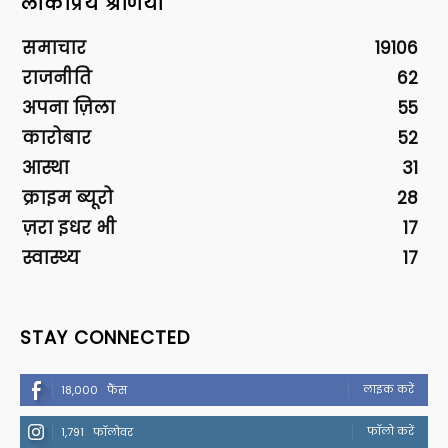
लोकप्रिय श्रेणियां
समाचार
19106
राजनीति
62
अपना ज़िला
55
कारोबार
52
आस्था
31
क्राइम ब्यूरो
28
ज़रा इधर भी
17
स्वास्थ्य
17
STAY CONNECTED
लाइक करें
18,000
फैंस
फॉलो करें
1,791
फॉलोवर