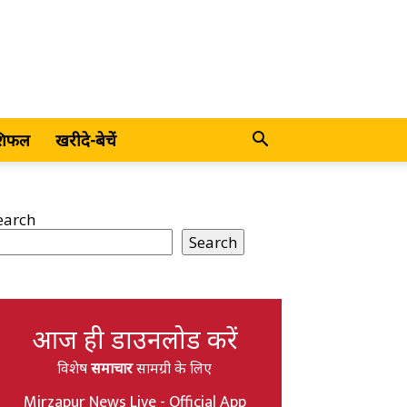
शिफल
खरीदे-बेचें
earch
Search
आज ही डाउनलोड करें
विशेष
समाचार
सामग्री के लिए
Mirzapur News Live - Official App