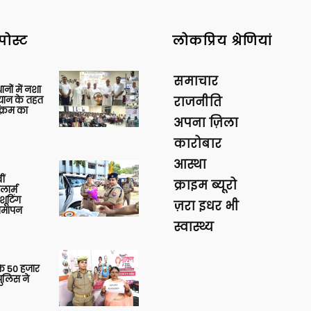
पोस्ट
लोकप्रिय श्रेणियां
समाचार
थानों में नशा
यान के तहत
राजनीति
क्रम का
अपना ज़िला
कारोबार
आस्था
ीं
क्राइम ब्यूरो
ार्म
शूटिंग
ज़रा इधर भी
 समापन
स्वास्थ्य
के 50 हजार
पुलिस ने