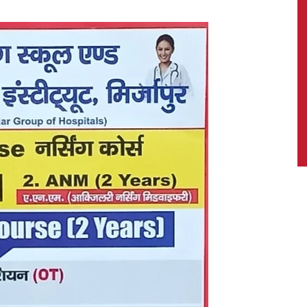
News,
Latest
News