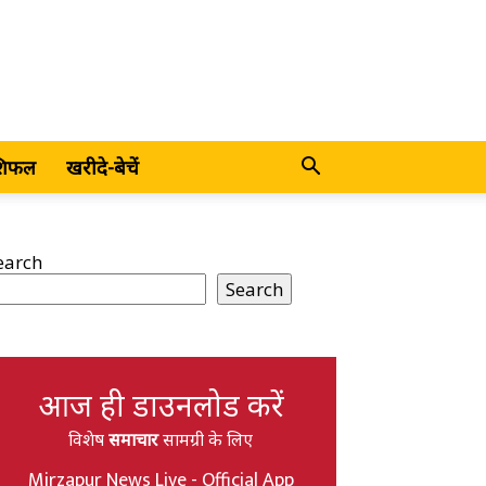
शिफल
खरीदे-बेचें
earch
Search
आज ही डाउनलोड करें
विशेष
समाचार
सामग्री के लिए
Mirzapur News Live - Official App