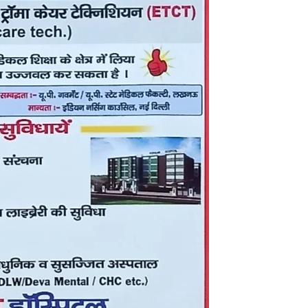
in
Hindi,
Today
Hindi