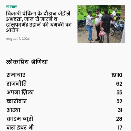
समाचार
बिजली चेकिंग के दौरान जेई से
अभद्रता, जान से मारने व
ट्रांसफार्मर उड़ाने की धमकी का
आरोप
August 7, 2026
लोकप्रिय श्रेणियां
समाचार
19110
राजनीति
62
अपना ज़िला
55
कारोबार
52
आस्था
31
क्राइम ब्यूरो
28
ज़रा इधर भी
17