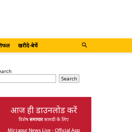
शिफल
खरीदे-बेचें
earch
Search
आज ही डाउनलोड करें
विशेष
समाचार
सामग्री के लिए
Mirzapur News Live - Official App