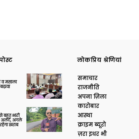
पोस्ट
लोकप्रिय श्रेणियां
समाचार
्जी व मसाला
बढ़ावा
राजनीति
अपना ज़िला
कारोबार
आस्था
 से बहुत भारी
 अलर्ट, अगले
क्राइम ब्यूरो
रहेगा खराब
ज़रा इधर भी