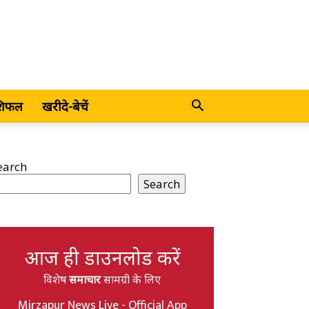
शिफल
खरीदे-बेचें
earch
Search
आज ही डाउनलोड करें
विशेष
समाचार
सामग्री के लिए
Mirzapur News Live - Official App