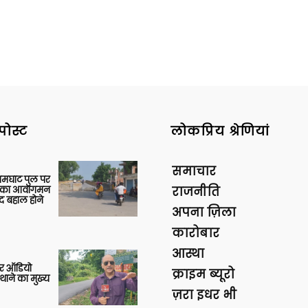
पोस्ट
लोकप्रिय श्रेणियां
समाचार
आमघाट पुल पर
ों का आवागमन
राजनीति
द बहाल होने
अपना ज़िला
कारोबार
आस्था
र ऑडियो
क्राइम ब्यूरो
थाने का मुख्य
ज़रा इधर भी