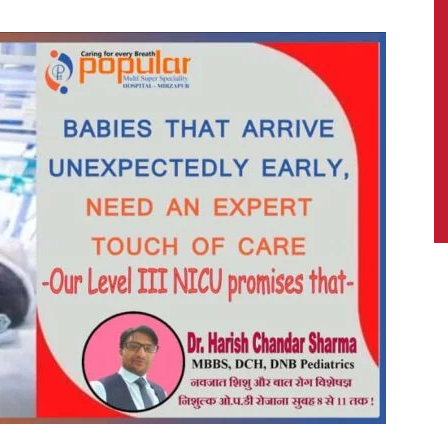
News,
Latest
News