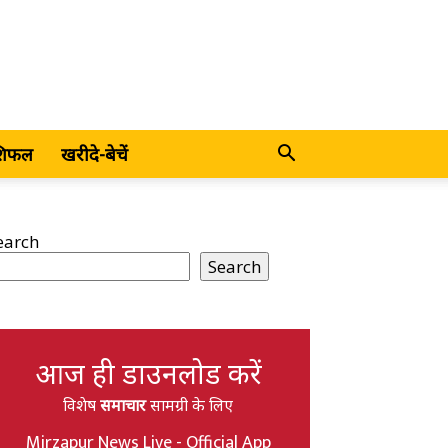
शिफल
खरीदे-बेचें
earch
Search
आज ही डाउनलोड करें
विशेष
समाचार
सामग्री के लिए
Mirzapur News Live - Official App