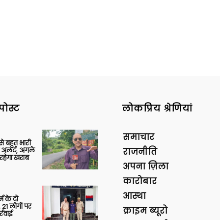
पोस्ट
लोकप्रिय श्रेणियां
समाचार
 से बहुत भारी
 अलर्ट, अगले
राजनीति
रहेगा खराब
अपना ज़िला
कारोबार
आस्था
र्म के दो
 21 लोगों पर
क्राइम ब्यूरो
्रवाई