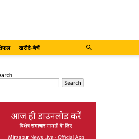
शिफल
खरीदे-बेचें
earch
Search
आज ही डाउनलोड करें
विशेष
समाचार
सामग्री के लिए
Mirzapur News Live - Official App