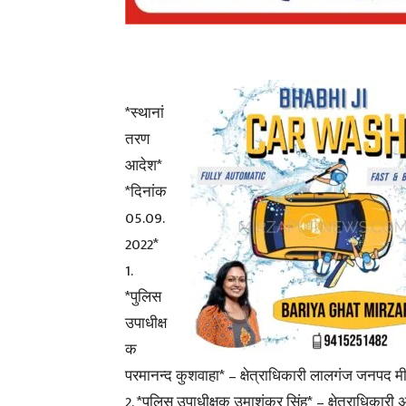
*स्थानां
तरण
आदेश*
*दिनांक
05.09.
2022*
1.
*पुलिस
उपाधीक्ष
क
परमानन्द कुशवाहा* – क्षेत्राधिकारी लालगंज जनपद म
2. *पुलिस उपाधीक्षक उमाशंकर सिंह* – क्षेत्राधिका