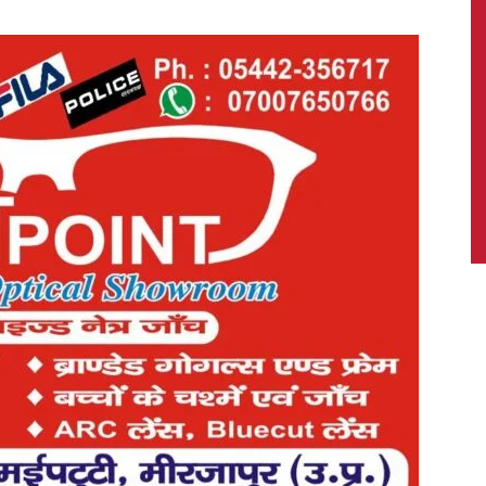
News,
Latest
News