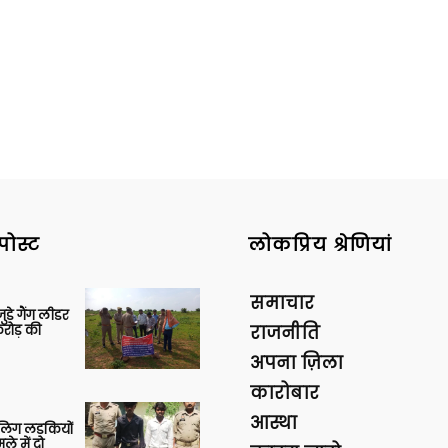
पोस्ट
लोकप्रिय श्रेणियां
समाचार
ुड़े गैंग लीडर
रोड़ की
राजनीति
अपना ज़िला
कारोबार
आस्था
बालिग लड़कियों
े में दो