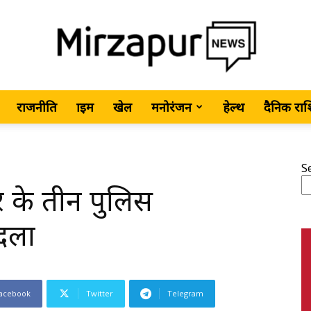
राजनीति
क्राइम
खेल
मनोरंजन
हेल्थ
दैनिक रा
MirzapurNews.com
S
तर के तीन पुलिस
•
दला
acebook
Twitter
Telegram
Hindi