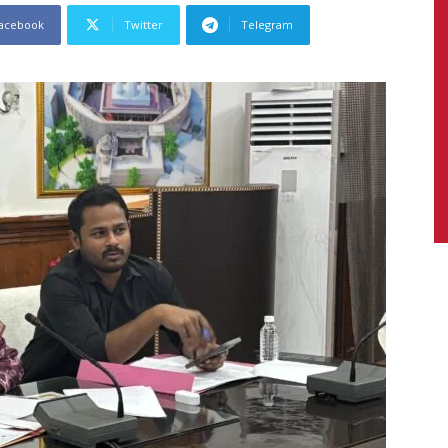
acebook
Twitter
Telegram
News,
Latest
News