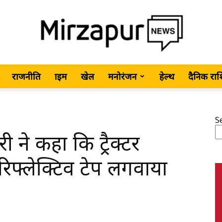
राजनीति
क्राइम
खेल
मनोरंजन
हेल्थ
दैनिक रा
MirzapurNews.com
S
 ने कहा कि ट्रैक्टर
•
रो रिफ्लेक्टिव टेप लगवाया
Hindi