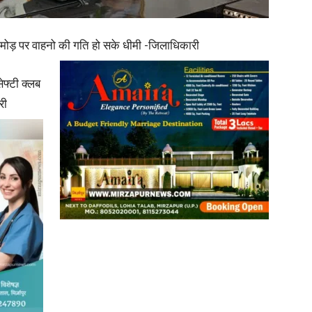
in
कि मोड़ पर वाहनो की गति हो सके धीमी -जिलाधिकारी
ेफ्टी क्लब
री
Hindi,
Today
Hindi