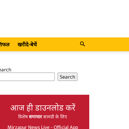
शिफल
खरीदे-बेचें
earch
Search
आज ही डाउनलोड करें
विशेष
समाचार
सामग्री के लिए
Mirzapur News Live - Official App