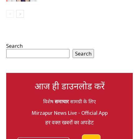
Search
Search
आज ही डाउनलोड करें
विशेष
समाचार
सामग्री के लिए
Mirzapur News Live - Official App
हर वक्त खबरों का अपडेट