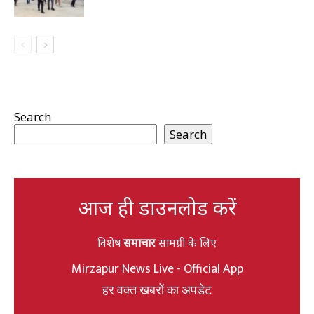
Search
Search
आज ही डाउनलोड करें
विशेष
समाचार
सामग्री के लिए
Mirzapur News Live - Official App
हर वक्त खबरों का अपडेट