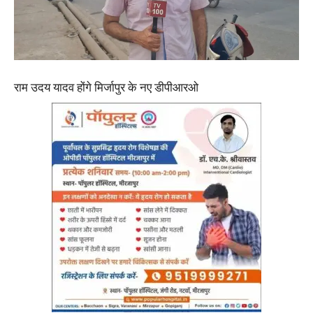
राम उदय यादव होंगे मिर्जापुर के नए डीपीआरओ