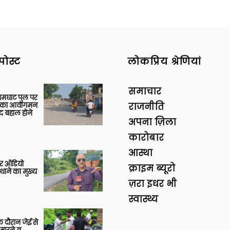
पोस्ट
लोकप्रिय श्रेणियां
समाचार
आमघाट पुल पर
ों का आवागमन
राजनीति
द बहाल होने
अपना ज़िला
कारोबार
आस्था
र ऑडियो
क्राइम ब्यूरो
थाने का मुख्य
ज़रा इधर भी
स्वास्थ्य
 दौरान जेई से