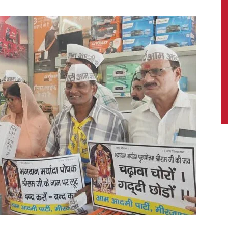
News,
Latest
News