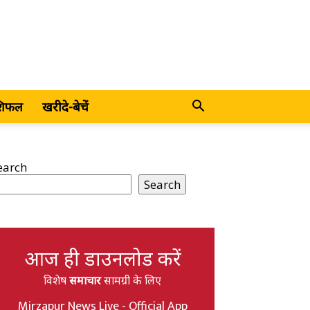
शिफल
खरीदे-बेचें
earch
Search
आज ही डाउनलोड करें
विशेष
समाचार
सामग्री के लिए
Mirzapur News Live - Official App