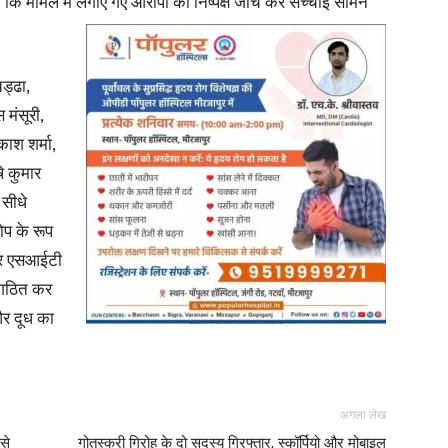
ा कि मामले में लगाए गए आरोपों की निष्पक्ष जांच कर सच्चाई सामने
चड्ढा,
मंसूरी,
ाश शर्मा,
ि कुमार
 सीधे
ोप के रूप
 पर एसआईटी
ी गठित कर
और दूध का
अगला लेख
से
गोतस्करी गिरोह के दो सदस्य गिरफ्तार, स्कॉर्पियो और मोबाइल