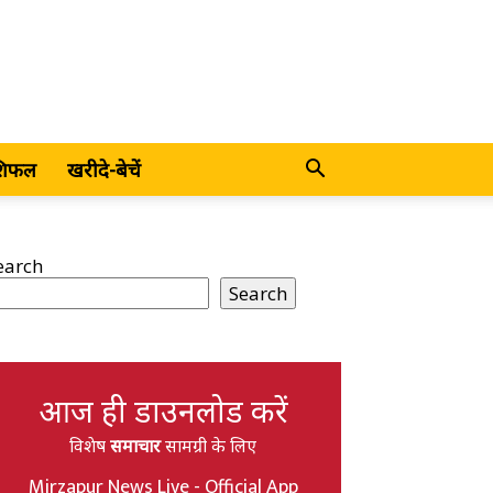
शिफल
खरीदे-बेचें
earch
Search
आज ही डाउनलोड करें
विशेष
समाचार
सामग्री के लिए
Mirzapur News Live - Official App