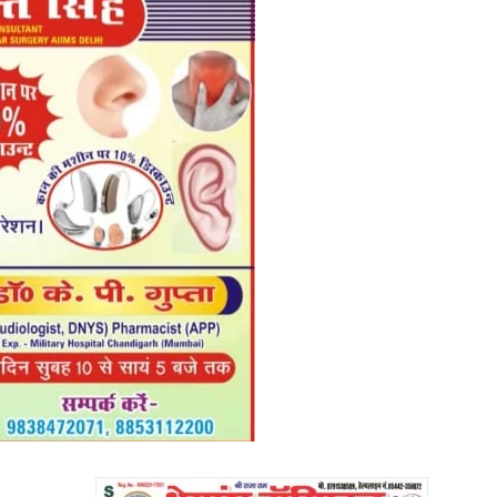
in
Hindi,
Today
Hindi