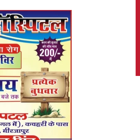
News,
Latest
News