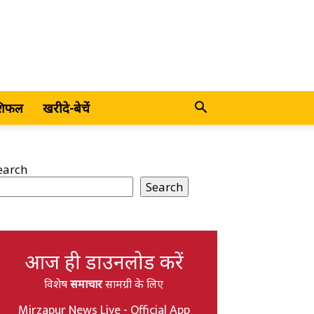
शिफल
खरीदे-बेचें
earch
Search
आज ही डाउनलोड करें
विशेष
समाचार
सामग्री के लिए
Mirzapur News Live - Official App