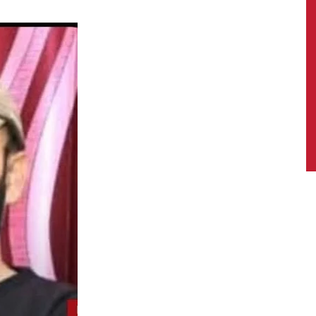
News,
Latest
News