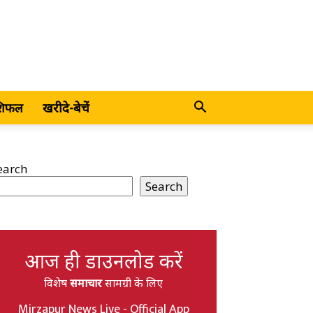
शिफल
खरीदे-बेचें
earch
Search
आज ही डाउनलोड करें
विशेष
समाचार
सामग्री के लिए
Mirzapur News Live - Official App