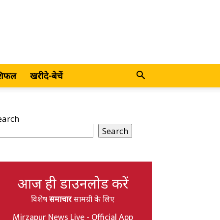
शिफल
खरीदे-बेचें
earch
Search
आज ही डाउनलोड करें
विशेष
समाचार
सामग्री के लिए
Mirzapur News Live - Official App