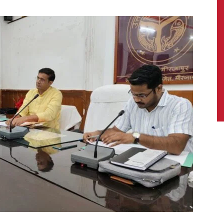
News,
Latest
News