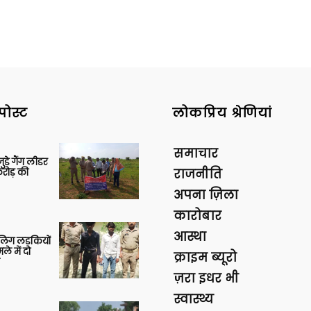
पोस्ट
लोकप्रिय श्रेणियां
समाचार
ुड़े गैंग लीडर
रोड़ की
राजनीति
अपना ज़िला
कारोबार
आस्था
बालिग लड़कियों
े में दो
क्राइम ब्यूरो
ज़रा इधर भी
स्वास्थ्य