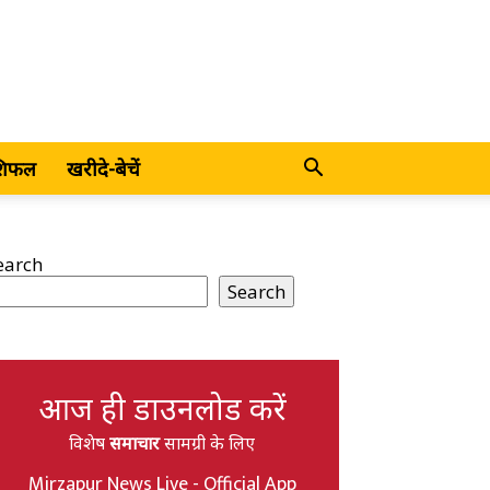
शिफल
खरीदे-बेचें
earch
Search
आज ही डाउनलोड करें
विशेष
समाचार
सामग्री के लिए
Mirzapur News Live - Official App