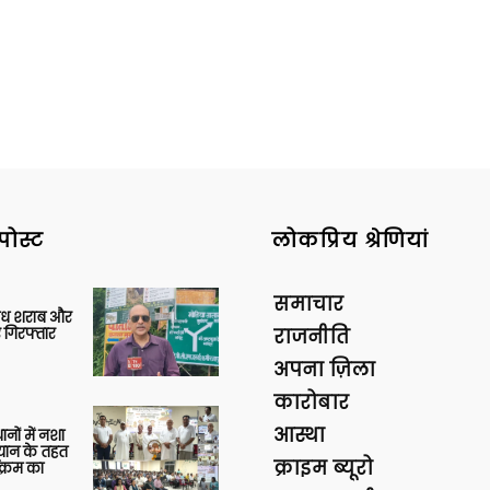
पोस्ट
लोकप्रिय श्रेणियां
समाचार
वैध शराब और
 गिरफ्तार
राजनीति
अपना ज़िला
कारोबार
आस्था
थानों में नशा
यान के तहत
क्राइम ब्यूरो
क्रम का