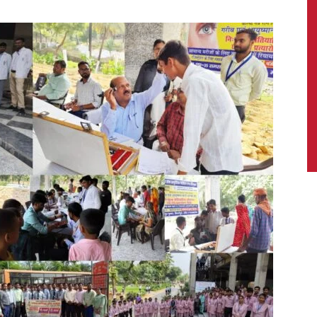
News,
Latest
News