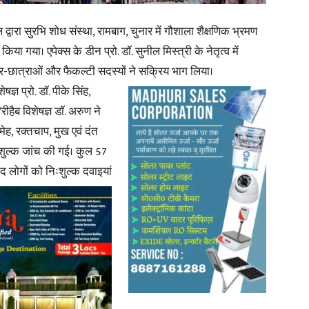
द्वारा सुरभि शोध संस्था, रामबाग, चुनार में गौशाला शैक्षणिक भ्रमण
in
या गया। एपेक्स के डीन प्रो. डॉ. सुनील मिस्त्री के नेतृत्व में
छात्र-छात्राओं और फैकल्टी सदस्यों ने सक्रिय भाग लिया।
षज्ञ प्रो. डॉ. पीके सिंह,
ीहैब विशेषज्ञ डॉ. अरुण ने
Hindi,
मेह, रक्तचाप, मुख एवं दंत
िःशुल्क जांच की गई। कुल 57
ंद लोगों को निःशुल्क दवाइयां
Today
Hindi