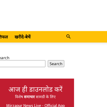
शिफल
खरीदे-बेचें
earch
Search
आज ही डाउनलोड करें
विशेष
समाचार
सामग्री के लिए
Mirzapur News Live - Official App