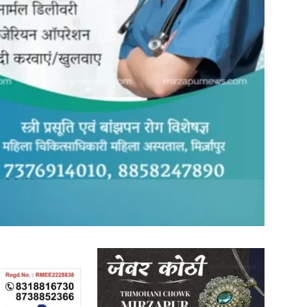
in
Hindi,
Today
Hindi