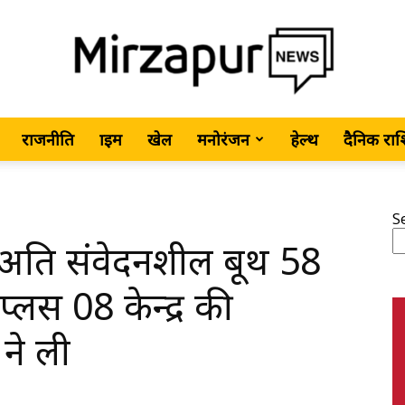
राजनीति
क्राइम
खेल
मनोरंजन
हेल्थ
दैनिक रा
MirzapurNews.com
S
 अति संवेदनशील बूथ 58
•
्लस 08 केन्द्र की
ने ली
Hindi