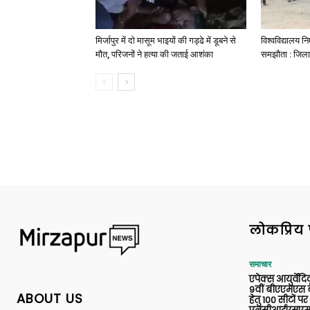
मिर्जापुर में दो मासूम भाइयों की गड्ढे में डूबने से
विश्वविद्यालय निर
मौत, परिजनों ने हत्या की जताई आशंका
समझौता : जिला
लोकप्रिय 
समाचार
एपेक्स आयुर्वेद
9वीं बीएएमएस बैच
ABOUT US
हेतु 100 सीटों पर