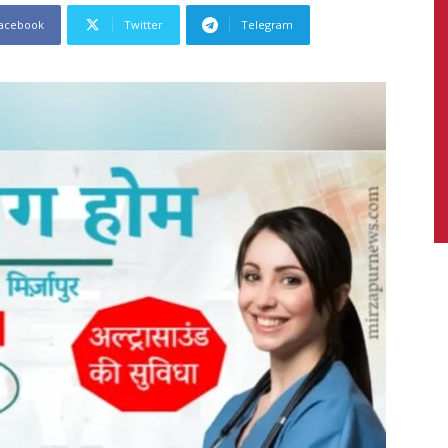
acebook
Twitter
Telegram
News,
Latest
News