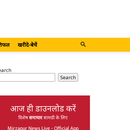
शिफल
खरीदे-बेचें
earch
Search
आज ही डाउनलोड करें
विशेष
समाचार
सामग्री के लिए
Mirzapur News Live - Official App