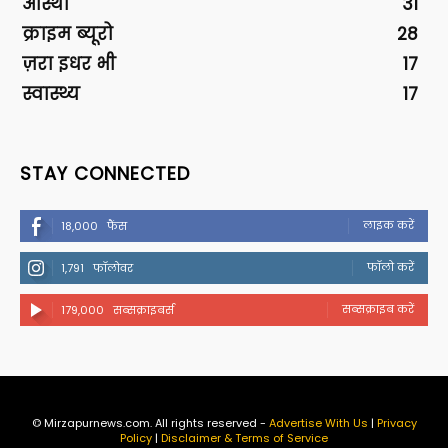
आस्था
31
क्राइम ब्यूरो
28
ज़रा इधर भी
17
स्वास्थ्य
17
STAY CONNECTED
लाइक करें
18,000
फैंस
फॉलो करें
1,791
फॉलोवर
सब्सक्राइब करें
179,000
सब्सक्राइबर्स
© Mirzapurnews.com. All rights reserved -
Advertise With Us
|
Privacy
Policy
|
Disclaimer & Terms of Service