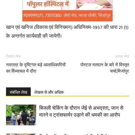
खान एवं खनिज (विकास एवं विनियमन) अधिनियम-1957 की धारा 21 (1)
के अन्तर्गत कार्यवाही की जायेगी।
पिछला लेख
अगला लेख
नवरात्र के दृष्टिगत बड़े आलाधिकारियों
पोस्टल मतदान के बारे में विस्तृत
का विंध्याचल में दौरा
चर्चा,मिर्जापुर
संबंधित लेख
लेखक से और अधिक
बिजली चेकिंग के दौरान जेई से अभद्रता, जान से
मारने व ट्रांसफार्मर उड़ाने की धमकी का आरोप