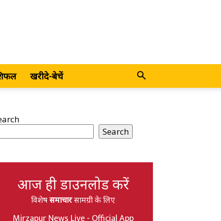
शिफल
खरीदे-बेचें
earch
Search
आज ही डाउनलोड करें
विशेष
समाचार
सामग्री के लिए
Mirzapur News Live - Official App