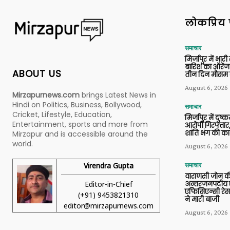
लोकप्रिय 
समाचार
मिर्जापुर में भारी
बारिश का ऑरेंज
ABOUT US
तीन दिन मौसम 
August 6, 2026
Mirzapurnews.com
brings Latest News in
Hindi on Politics, Business, Bollywood,
समाचार
Cricket, Lifestyle, Education,
मिर्जापुर में दुष्क
Entertainment, sports and more from
आरोपी गिरफ्तार,
शांति भंग की कार
Mirzapur and is accessible around the
world.
August 6, 2026
Virendra Gupta
समाचार
वाराणसी जोन क
Editor-in-Chief
अन्तरजनपदीय ए
एफिसिएन्सी रेस 
(+91) 9453821310
ने मारी बाजी
editor@mirzapurnews.com
August 6, 2026