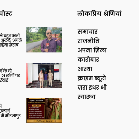
पोस्ट
लोकप्रिय श्रेणियां
समाचार
 से बहुत भारी
 अलर्ट, अगले
राजनीति
रहेगा खराब
अपना ज़िला
कारोबार
आस्था
र्म के दो
 21 लोगों पर
क्राइम ब्यूरो
्रवाई
ज़रा इधर भी
स्वास्थ्य
ी
लार्म
में मीरजापुर