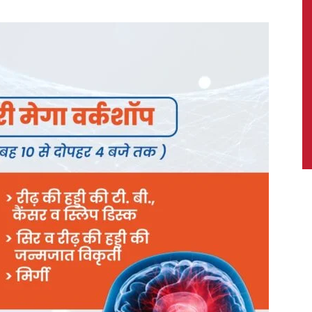
News,
Latest
News