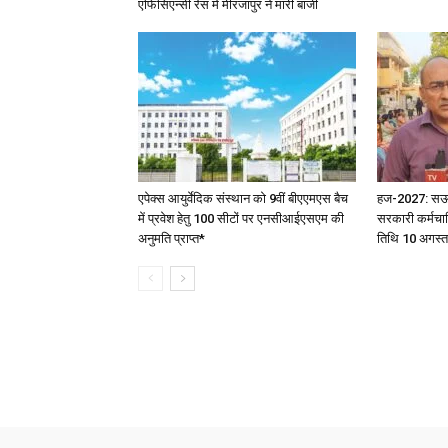
एफिसिएन्सी रेस में मीरजापुर ने मारी बाजी
एपेक्स आयुर्वेदिक संस्थान को 9वीं बीएएमएस बैच
हज-2027: सऊदी 
में प्रवेश हेतु 100 सीटों पर एनसीआईएसएम की
सरकारी कर्मचार
अनुमति प्राप्त*
तिथि 10 अगस्त