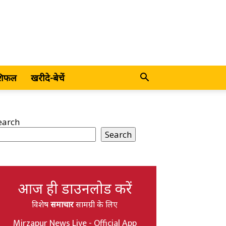
शिफल
खरीदे-बेचें
earch
Search
आज ही डाउनलोड करें
विशेष
समाचार
सामग्री के लिए
Mirzapur News Live - Official App