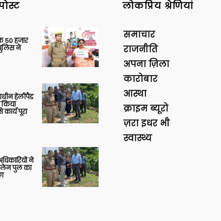
पोस्ट
लोकप्रिय श्रेणियां
समाचार
के 50 हजार
पुलिस ने
राजनीति
अपना ज़िला
कारोबार
आस्था
णाधीन हेलीपैड
े किया
क्राइम ब्यूरो
 कार्य पूरा
ज़रा इधर भी
स्वास्थ्य
 अधिकारियों ने
 लेन पुल का
षण