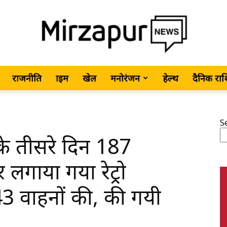
राजनीति
क्राइम
खेल
मनोरंजन
हेल्थ
दैनिक रा
MirzapurNews.com
S
के तीसरे दिन 187
•
 लगाया गया रेट्रो
43 वाहनों की, की गयी
Hindi