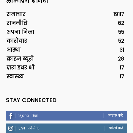
लोकप्रिय श्रेणियां
समाचार
19117
राजनीति
62
अपना ज़िला
55
कारोबार
52
आस्था
31
क्राइम ब्यूरो
28
ज़रा इधर भी
17
स्वास्थ्य
17
STAY CONNECTED
लाइक करें
18,000
फैंस
फॉलो करें
1,791
फॉलोवर