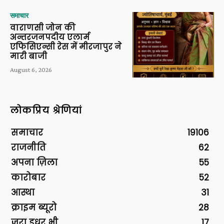
समाचार
वाराणसी जोन की
अन्तरजनपदीय एलार्म
एफिसिएन्सी रेस में मीरजापुर ने
मारी बाजी
August 6, 2026
लोकप्रिय श्रेणियां
समाचार
19106
राजनीति
62
अपना ज़िला
55
कारोबार
52
आस्था
31
क्राइम ब्यूरो
28
ज़रा इधर भी
17