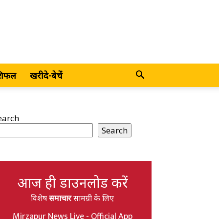
शिफल
खरीदे-बेचें
earch
Search
आज ही डाउनलोड करें
विशेष
समाचार
सामग्री के लिए
Mirzapur News Live - Official App