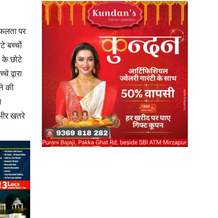
स सफलता पर
े बच्चों
 के छोटे
News
चे द्वारा
ने की
ञ
ंभीर खतरे
Paper