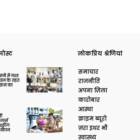
पोस्ट
लोकप्रिय श्रेणियां
समाचार
थानों में नशा
यान के तहत
राजनीति
क्रम का
अपना ज़िला
कारोबार
आस्था
ीं
क्राइम ब्यूरो
ार्म
शूटिंग
ज़रा इधर भी
 समापन
स्वास्थ्य