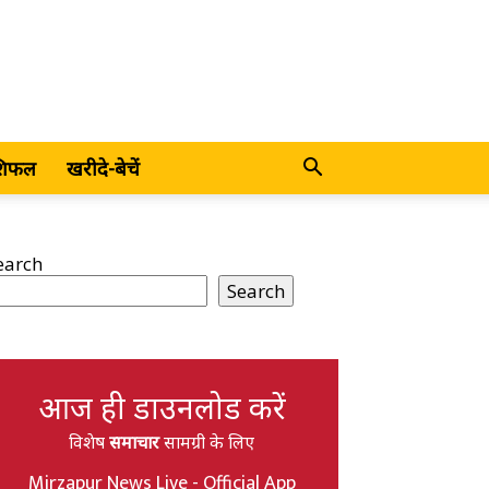
शिफल
खरीदे-बेचें
earch
Search
आज ही डाउनलोड करें
विशेष
समाचार
सामग्री के लिए
Mirzapur News Live - Official App