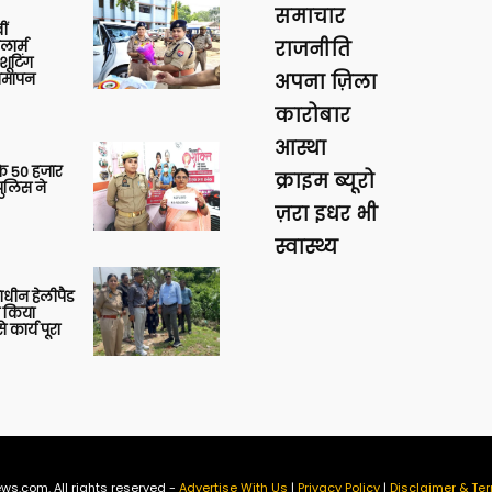
समाचार
ीं
ार्म
राजनीति
शूटिंग
 समापन
अपना ज़िला
कारोबार
आस्था
के 50 हजार
क्राइम ब्यूरो
पुलिस ने
ज़रा इधर भी
स्वास्थ्य
णाधीन हेलीपैड
े किया
 कार्य पूरा
ws.com. All rights reserved -
Advertise With Us
|
Privacy Policy
|
Disclaimer & Ter