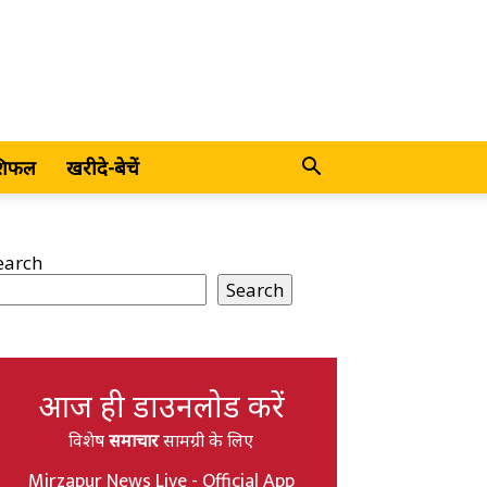
शिफल
खरीदे-बेचें
earch
Search
आज ही डाउनलोड करें
विशेष
समाचार
सामग्री के लिए
Mirzapur News Live - Official App