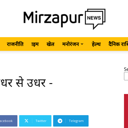
राजनीति
क्राइम
खेल
मनोरंजन
हेल्थ
दैनिक रा
MirzapurNews.com
S
इधर से उधर -
•
acebook
Twitter
Telegram
Hindi