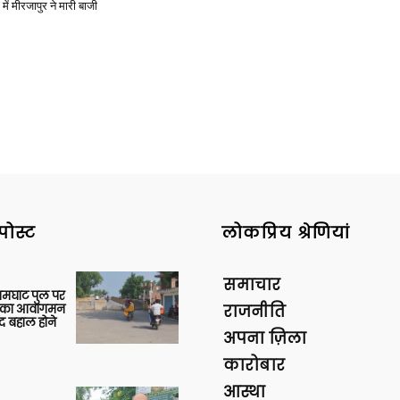
में मीरजापुर ने मारी बाजी
पोस्ट
लोकप्रिय श्रेणियां
समाचार
आमघाट पुल पर
ों का आवागमन
राजनीति
द बहाल होने
अपना ज़िला
कारोबार
आस्था