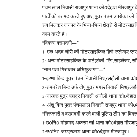
पंचम लाल निवासी राजापुर थाना को0देहात मीरजापुर के
पार्टों को बरामद करते हुए अंशू पुत्र पंचम उपरोक्त क
सब मिलकर जनपद के भिन्न-भिन्न क्षेत्रों से मोटरसा
काम करते है ।
*विवरण बरामदगी—*
1- एक अदद चोरी की मोटरसाइकिल हिरो स्प्लेण्डर प्लस
2- अन्य मोटरसाइकिल के पार्ट(टंकी, रिंग,साइलेंसर, स
*नाम पता गिरफ्तार अभियुक्तगण—*
1-कृष्णा बिन्द पुत्र पंचम निवासी मिश्रलहौली थाना को
2-रामनरेश बिन्द उर्फ दीपू पुत्र मंगरू निवासी मिश्रल
3-नान्हक पुत्र बहादुर निवासी अघौली थाना को0देहात 
4-अंशू बिन्द पुत्र पंचमलाल निवासी राजपुर थाना को0द
*गिरफ्तारी व बरामदगी करने वाली पुलिस टीम का वि
1-उ0नि0 मोहम्मद अकरम खां थाना को0देहात मीरजापु
2-उ0नि0 जयप्रकाश थाना को0देहात मीरजापुर ।