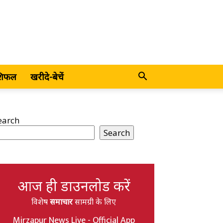
शिफल
खरीदे-बेचें
earch
Search
आज ही डाउनलोड करें
विशेष
समाचार
सामग्री के लिए
Mirzapur News Live - Official App