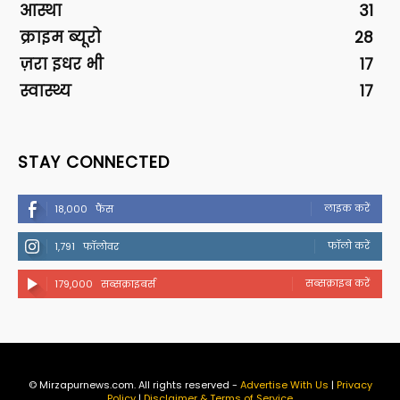
आस्था
31
क्राइम ब्यूरो
28
ज़रा इधर भी
17
स्वास्थ्य
17
STAY CONNECTED
लाइक करें
18,000
फैंस
फॉलो करें
1,791
फॉलोवर
सब्सक्राइब करें
179,000
सब्सक्राइबर्स
© Mirzapurnews.com. All rights reserved -
Advertise With Us
|
Privacy
Policy
|
Disclaimer & Terms of Service