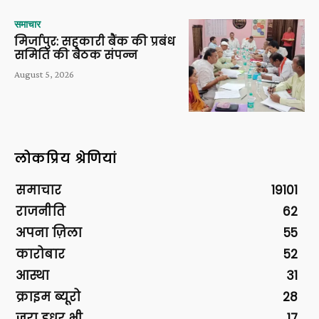
समाचार
मिर्जापुर: सहकारी बैंक की प्रबंध
समिति की बैठक संपन्न
August 5, 2026
लोकप्रिय श्रेणियां
समाचार
19101
राजनीति
62
अपना ज़िला
55
कारोबार
52
आस्था
31
क्राइम ब्यूरो
28
ज़रा इधर भी
17