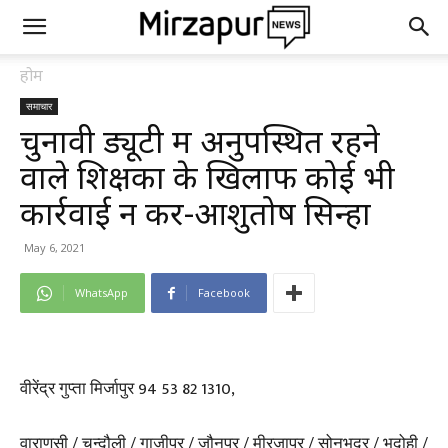
होम
समाचार
चुनावी ड्यूटी में अनुपस्थित रहने
वाले शिक्षकों के खिलाफ कोई भी
कार्रवाई न करें-आशुतोष सिन्हा
May 6, 2021
WhatsApp
Facebook
वीरेंद्र गुप्ता मिर्जापुर 94 53 82 1310,
वाराणसी / चन्दौली / गाज़ीपुर / जौनपुर / मीरजापुर / सोनभद्र / भदोही /