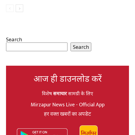
Search
Search
आज ही डाउनलोड करें
विशेष
समाचार
सामग्री के लिए
Mirzapur News Live - Official App
हर वक्त खबरों का अपडेट