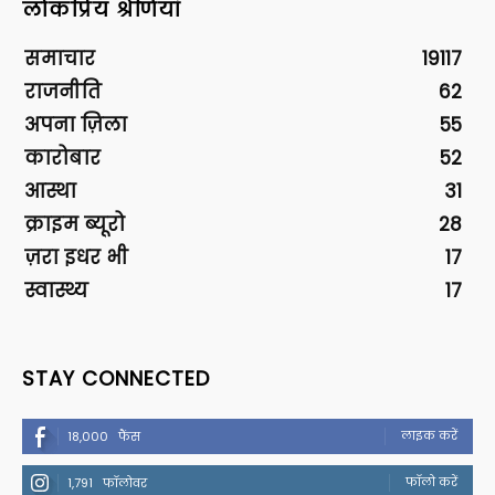
लोकप्रिय श्रेणियां
समाचार
19117
राजनीति
62
अपना ज़िला
55
कारोबार
52
आस्था
31
क्राइम ब्यूरो
28
ज़रा इधर भी
17
स्वास्थ्य
17
STAY CONNECTED
लाइक करें
18,000
फैंस
फॉलो करें
1,791
फॉलोवर