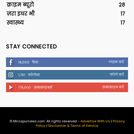
क्राइम ब्यूरो
28
ज़रा इधर भी
17
स्वास्थ्य
17
STAY CONNECTED
लाइक करें
18,000
फैंस
फॉलो करें
1,791
फॉलोवर
सब्सक्राइब करें
179,000
सब्सक्राइबर्स
© Mirzapurnews.com. All rights reserved -
Advertise With Us
|
Privacy
Policy
|
Disclaimer & Terms of Service