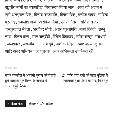
किया जाय । 6. ई 0 आर 0 पी 0 को कस्टमाइज किया जाए । समेत 18
सूत्रीय मांगों का न्यायोचित निराकरण किया जाय । आज की अंशन में
श्री अन्शुमान सिंह , विनोद प्रजापति , विजय सिंह , मनोज यादव , गोविन्द
प्रसाद , कमलेश बिन्द , अरविन्द मौर्या , उमेश गौतम , सतिश चन्द्र
चन्द्रकान्त मेहता , अरविन्द मौर्या , अक्षय प्रजापति , माधो द्विवेदी , शम्भू
नाथ , विनय वैश्य , रमन चतुर्वेदी , रितेश दिवाकर , उमेश चन्द्र , पंचधारी
, जयशंकर , जगजीवन , अजय दूबे , अशोक सिंह , Shar अरूण कुमार
आदि अवर अभियन्ता एवं प्रोन्नत अवर अभियन्ता उपस्थित रहें ।
पिछला लेख
अगला लेख
सदर तहसील में आगामी चुनाव को देखते
21 वर्षीय चंदा देवी की लाश पुलिस ने
हुये मतदाता पुनरीक्षण के सम्बंध में
लटकता हुआ किया बरामद, मिर्जापुर
सम्पन्न हुई बैठक
संबंधित लेख
लेखक से और अधिक