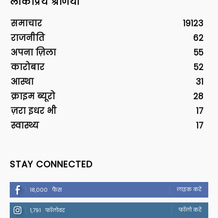
लोकप्रिय श्रेणियां
समाचार
19123
राजनीति
62
अपना ज़िला
55
कारोबार
52
आस्था
31
क्राइम ब्यूरो
28
ज़रा इधर भी
17
स्वास्थ्य
17
STAY CONNECTED
लाइक करें
18,000
फैंस
फॉलो करें
1,791
फॉलोवर