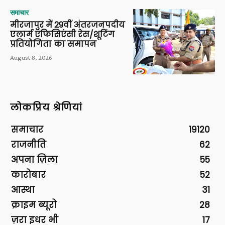
समाचार
मीरजापुर में 29वीं अंतरजनपदीय
एलार्म एफिसिएंसी रेस/शूटिंग
प्रतियोगिता का समापन
August 8, 2026
लोकप्रिय श्रेणियां
समाचार
19120
राजनीति
62
अपना ज़िला
55
कारोबार
52
आस्था
31
क्राइम ब्यूरो
28
ज़रा इधर भी
17