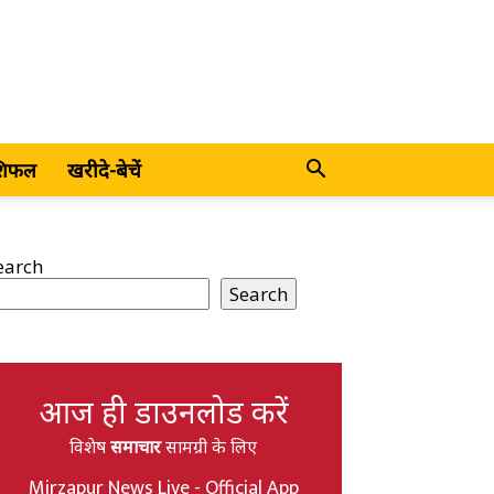
शिफल
खरीदे-बेचें
earch
Search
आज ही डाउनलोड करें
विशेष
समाचार
सामग्री के लिए
Mirzapur News Live - Official App