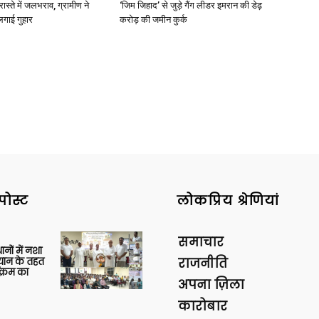
रास्ते में जलभराव, ग्रामीण ने
‘जिम जिहाद’ से जुड़े गैंग लीडर इमरान की डेढ़
लगाई गुहार
करोड़ की जमीन कुर्क
पोस्ट
लोकप्रिय श्रेणियां
समाचार
थानों में नशा
यान के तहत
राजनीति
क्रम का
अपना ज़िला
कारोबार