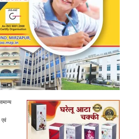
in
Hindi,
Today
ामान्य
 एवं
Hindi