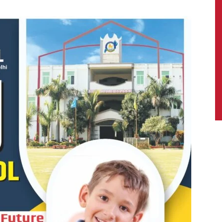
News,
Latest
News