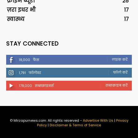
क्राइम ब्यूरो
28
ज़रा इधर भी
17
स्वास्थ्य
17
STAY CONNECTED
लाइक करें
18,000
फैंस
फॉलो करें
1,791
फॉलोवर
सब्सक्राइब करें
179,000
सब्सक्राइबर्स
© Mirzapurnews.com. All rights reserved -
Advertise With Us
|
Privacy
Policy
|
Disclaimer & Terms of Service