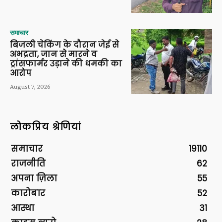
समाचार
बिजली चेकिंग के दौरान जेई से
अभद्रता, जान से मारने व
ट्रांसफार्मर उड़ाने की धमकी का
आरोप
August 7, 2026
लोकप्रिय श्रेणियां
समाचार
19110
राजनीति
62
अपना ज़िला
55
कारोबार
52
आस्था
31