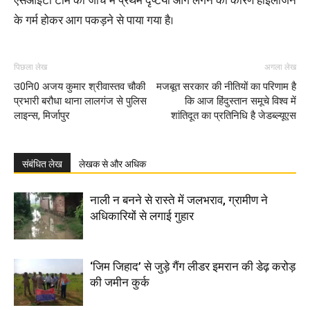
एसआईटी टीम की जांच में प्रथम दृष्टया आग लगने का कारण हाइलोजन
के गर्म होकर आग पकड़ने से पाया गया है।
पिछला लेख
अगला लेख
उ0नि0 अजय कुमार श्रीवास्तव चौकी
मजबूत सरकार की नीतियों का परिणाम है
प्रभारी बरौधा थाना लालगंज से पुलिस
कि आज हिंदुस्तान समूचे विश्व में
लाइन्स, मिर्जापुर
शांतिदूत का प्रतिनिधि है जेडब्ल्यूएस
संबंधित लेख
लेखक से और अधिक
नाली न बनने से रास्ते में जलभराव, ग्रामीण ने
अधिकारियों से लगाई गुहार
‘जिम जिहाद’ से जुड़े गैंग लीडर इमरान की डेढ़ करोड़
की जमीन कुर्क